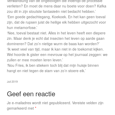
Verwandlung van de ongelovigen die indertijd de processie
verlieten? En moet de mens daar nu boete voor doen? Kafka
zou dit in zijn stoutste fantasieën niet bedacht hebben.’
‘Een goede gedachtegang, Koekoek. En het kan geen toeval
zijn, dat de rupsen juist de heilige eik hebben uitgezocht voor
hun metamorfose.’
‘Nee, toeval bestaat niet. Alles in het leven heeft een diepere
zin. Maar denk je echt dat insecten het leven op aarde gaan
domineren? Dat zo’n nietige wurm de baas kan worden?’
‘Ik weet veel van tijd, maar ik kan niet in de toekomst kijken.
Wel hoorde ik gister een mevrouw op het journaal zeggen: we
zullen er mee moeten leren leven.’
‘Nou Fries, ik ben stiekem toch blij dat mijn huisje binnen
hangt en niet tegen de stam van zo’n stoere eik.’
Juli 2019
Geef een reactie
Je e-mailadres wordt niet gepubliceerd.
Vereiste velden zijn
gemarkeerd met
*