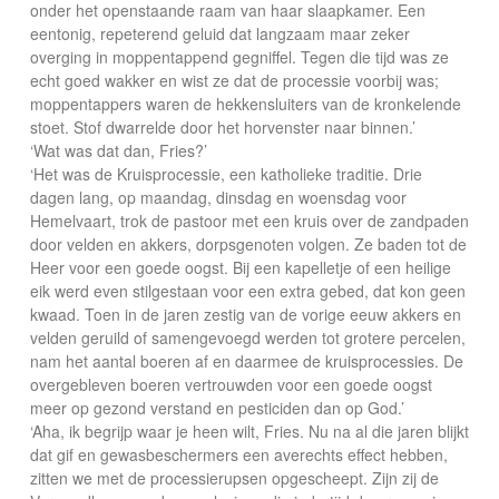
onder het openstaande raam van haar slaapkamer. Een
eentonig, repeterend geluid dat langzaam maar zeker
overging in moppentappend gegniffel. Tegen die tijd was ze
echt goed wakker en wist ze dat de processie voorbij was;
moppentappers waren de hekkensluiters van de kronkelende
stoet. Stof dwarrelde door het horvenster naar binnen.’
‘Wat was dat dan, Fries?’
‘Het was de Kruisprocessie, een katholieke traditie. Drie
dagen lang, op maandag, dinsdag en woensdag voor
Hemelvaart, trok de pastoor met een kruis over de zandpaden
door velden en akkers, dorpsgenoten volgen. Ze baden tot de
Heer voor een goede oogst. Bij een kapelletje of een heilige
eik werd even stilgestaan voor een extra gebed, dat kon geen
kwaad. Toen in de jaren zestig van de vorige eeuw akkers en
velden geruild of samengevoegd werden tot grotere percelen,
nam het aantal boeren af en daarmee de kruisprocessies. De
overgebleven boeren vertrouwden voor een goede oogst
meer op gezond verstand en pesticiden dan op God.’
‘Aha, ik begrijp waar je heen wilt, Fries. Nu na al die jaren blijkt
dat gif en gewasbeschermers een averechts effect hebben,
zitten we met de processierupsen opgescheept. Zijn zij de