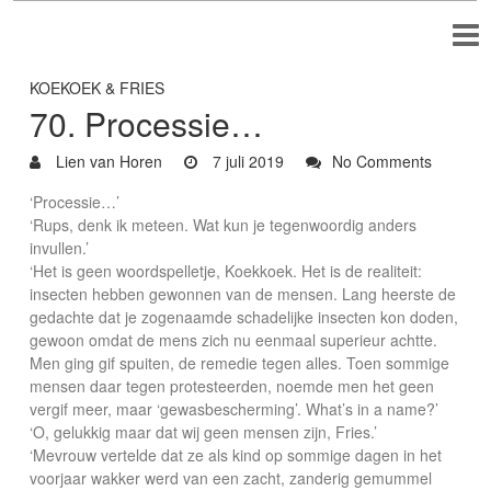
KOEKOEK & FRIES
70. Processie…
Lien van Horen
7 juli 2019
No Comments
‘Processie…’
‘Rups, denk ik meteen. Wat kun je tegenwoordig anders
invullen.’
‘Het is geen woordspelletje, Koekkoek. Het is de realiteit:
insecten hebben gewonnen van de mensen. Lang heerste de
gedachte dat je zogenaamde schadelijke insecten kon doden,
gewoon omdat de mens zich nu eenmaal superieur achtte.
Men ging gif spuiten, de remedie tegen alles. Toen sommige
mensen daar tegen protesteerden, noemde men het geen
vergif meer, maar ‘gewasbescherming’. What’s in a name?’
‘O, gelukkig maar dat wij geen mensen zijn, Fries.’
‘Mevrouw vertelde dat ze als kind op sommige dagen in het
voorjaar wakker werd van een zacht, zanderig gemummel