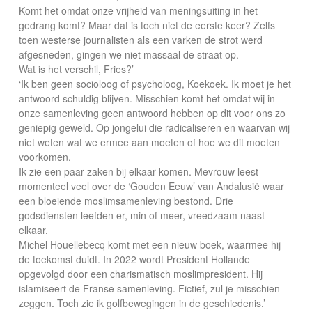
Komt het omdat onze vrijheid van meningsuiting in het
gedrang komt? Maar dat is toch niet de eerste keer? Zelfs
toen westerse journalisten als een varken de strot werd
afgesneden, gingen we niet massaal de straat op.
Wat is het verschil, Fries?’
‘Ik ben geen socioloog of psycholoog, Koekoek. Ik moet je het
antwoord schuldig blijven. Misschien komt het omdat wij in
onze samenleving geen antwoord hebben op dit voor ons zo
geniepig geweld. Op jongelui die radicaliseren en waarvan wij
niet weten wat we ermee aan moeten of hoe we dit moeten
voorkomen.
Ik zie een paar zaken bij elkaar komen. Mevrouw leest
momenteel veel over de ‘Gouden Eeuw’ van Andalusië waar
een bloeiende moslimsamenleving bestond. Drie
godsdiensten leefden er, min of meer, vreedzaam naast
elkaar.
Michel Houellebecq komt met een nieuw boek, waarmee hij
de toekomst duidt. In 2022 wordt President Hollande
opgevolgd door een charismatisch moslimpresident. Hij
islamiseert de Franse samenleving. Fictief, zul je misschien
zeggen. Toch zie ik golfbewegingen in de geschiedenis.’