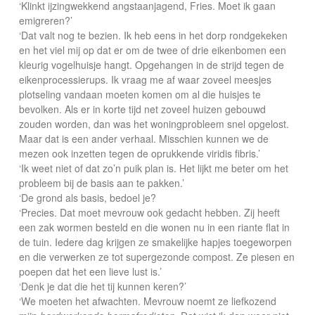
‘Klinkt ijzingwekkend angstaanjagend, Fries. Moet ik gaan
emigreren?’
‘Dat valt nog te bezien. Ik heb eens in het dorp rondgekeken
en het viel mij op dat er om de twee of drie eikenbomen een
kleurig vogelhuisje hangt. Opgehangen in de strijd tegen de
eikenprocessierups. Ik vraag me af waar zoveel meesjes
plotseling vandaan moeten komen om al die huisjes te
bevolken. Als er in korte tijd net zoveel huizen gebouwd
zouden worden, dan was het woningprobleem snel opgelost.
Maar dat is een ander verhaal. Misschien kunnen we de
mezen ook inzetten tegen de oprukkende viridis fibris.’
‘Ik weet niet of dat zo’n puik plan is. Het lijkt me beter om het
probleem bij de basis aan te pakken.’
‘De grond als basis, bedoel je?
‘Precies. Dat moet mevrouw ook gedacht hebben. Zij heeft
een zak wormen besteld en die wonen nu in een riante flat in
de tuin. Iedere dag krijgen ze smakelijke hapjes toegeworpen
en die verwerken ze tot supergezonde compost. Ze piesen en
poepen dat het een lieve lust is.’
‘Denk je dat die het tij kunnen keren?’
‘We moeten het afwachten. Mevrouw noemt ze liefkozend