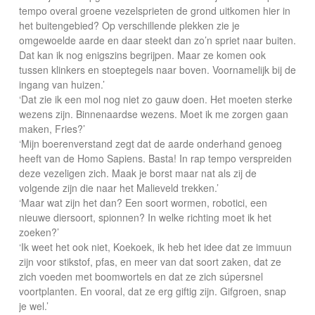
tempo overal groene vezelsprieten de grond uitkomen hier in
het buitengebied? Op verschillende plekken zie je
omgewoelde aarde en daar steekt dan zo’n spriet naar buiten.
Dat kan ik nog enigszins begrijpen. Maar ze komen ook
tussen klinkers en stoeptegels naar boven. Voornamelijk bij de
ingang van huizen.’
‘Dat zie ik een mol nog niet zo gauw doen. Het moeten sterke
wezens zijn. Binnenaardse wezens. Moet ik me zorgen gaan
maken, Fries?’
‘Mijn boerenverstand zegt dat de aarde onderhand genoeg
heeft van de Homo Sapiens. Basta! In rap tempo verspreiden
deze vezeligen zich. Maak je borst maar nat als zij de
volgende zijn die naar het Malieveld trekken.’
‘Maar wat zijn het dan? Een soort wormen, robotici, een
nieuwe diersoort, spionnen? In welke richting moet ik het
zoeken?’
‘Ik weet het ook niet, Koekoek, ik heb het idee dat ze immuun
zijn voor stikstof, pfas, en meer van dat soort zaken, dat ze
zich voeden met boomwortels en dat ze zich súpersnel
voortplanten. En vooral, dat ze erg giftig zijn. Gifgroen, snap
je wel.’