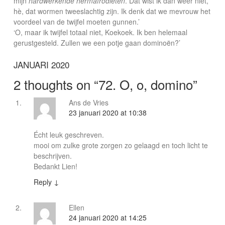
mijn
hardwerkende hermafrodieten
. Dat wist ik dan weer niet,
hè, dat wormen tweeslachtig zijn. Ik denk dat we mevrouw het
voordeel van de twijfel moeten gunnen.’
‘O, maar ik twijfel totaal niet, Koekoek. Ik ben helemaal
gerustgesteld. Zullen we een potje gaan dominoën?’
JANUARI 2020
2 thoughts on “
72. O, o, domino
”
Ans de Vries
23 januari 2020 at 10:38
Écht leuk geschreven.
mooi om zulke grote zorgen zo gelaagd en toch licht te
beschrijven.
Bedankt Lien!
Reply
↓
Ellen
24 januari 2020 at 14:25