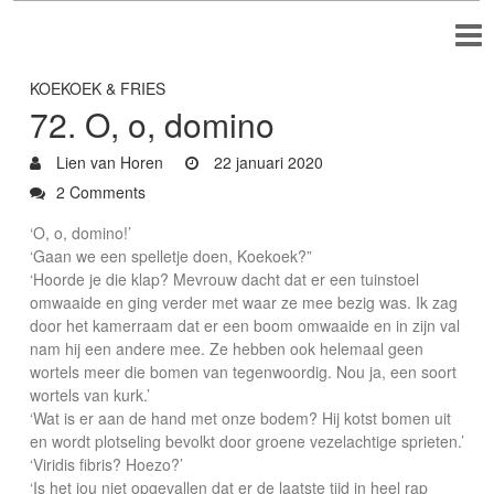
KOEKOEK & FRIES
72. O, o, domino
Lien van Horen
22 januari 2020
2 Comments
‘O, o, domino!’
‘Gaan we een spelletje doen, Koekoek?”
‘Hoorde je die klap? Mevrouw dacht dat er een tuinstoel
omwaaide en ging verder met waar ze mee bezig was. Ik zag
door het kamerraam dat er een boom omwaaide en in zijn val
nam hij een andere mee. Ze hebben ook helemaal geen
wortels meer die bomen van tegenwoordig. Nou ja, een soort
wortels van kurk.’
‘Wat is er aan de hand met onze bodem? Hij kotst bomen uit
en wordt plotseling bevolkt door groene vezelachtige sprieten.’
‘Viridis fibris? Hoezo?’
‘Is het jou niet opgevallen dat er de laatste tijd in heel rap