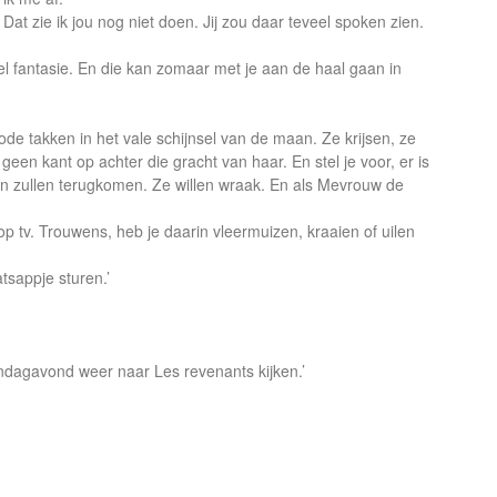
Dat zie ik jou nog niet doen. Jij zou daar teveel spoken zien.
veel fantasie. En die kan zomaar met je aan de haal gaan in
 dode takken in het vale schijnsel van de maan. Ze krijsen, ze
een kant op achter die gracht van haar. En stel je voor, er is
en zullen terugkomen. Ze willen wraak. En als Mevrouw de
 op tv. Trouwens, heb je daarin vleermuizen, kraaien of uilen
atsappje sturen.’
maandagavond weer naar Les revenants kijken.’