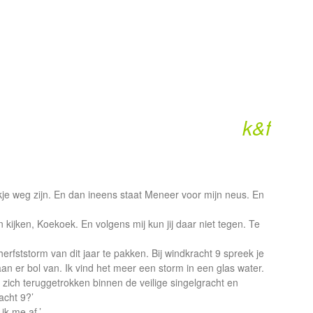
k&f
je weg zijn. En dan ineens staat Meneer voor mijn neus. En
 kijken, Koekoek. En volgens mij kun jij daar niet tegen. Te
erfststorm van dit jaar te pakken. Bij windkracht 9 spreek je
an er bol van. Ik vind het meer een storm in een glas water.
zich teruggetrokken binnen de veilige singelgracht en
acht 9?’
ik me af.’