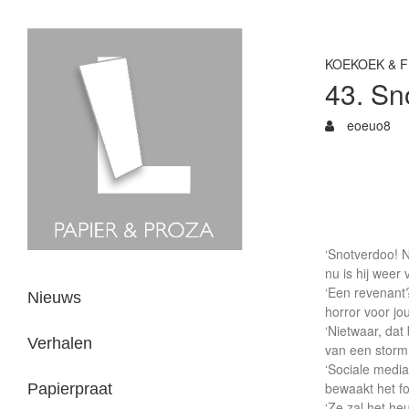
KOEKOEK & F
43. Sn
eoeuo8
‘Snotverdoo! 
nu is hij weer
‘Een revenant?
Nieuws
horror voor jou
‘Nietwaar, dat
Verhalen
van een storm,
‘Sociale media
bewaakt het fo
Papierpraat
‘Ze zal het heu