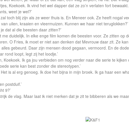
tjes, Koekoek. Ik vind het wel dapper dat ze zo’n verlaten fort bewaakt. 
nts, weet je wel?’
k zal toch blij zijn als ze weer thuis is. En Meneer ook. Ze heeft nogal 
van uilen, kraaien en vleermuizen. Kunnen we haar niet teruglokken?’
e dat al die beesten daar zitten?’
jkt me duidelijk. In elke enge film komen die beesten voor. Ze zitten op
oren. O Fries, ik moet er niet aan denken dat Mevrouw daar zit. Ze kan g
van alles gebeurd. Daar zijn mensen dood gegaan, vermoord. En de dod
r rond loopt, legt zij het loodje.’
aan, Koekoek. Ik ga jou verbieden om nog verder naar die serie te kijken
ede serie kan best zonder die stereotypen.’
 Het is al erg genoeg. Ik doe het bijna in mijn broek. Ik ga haar een wh
en postduif.’
ht 9?’
 strijk de vlag. Maar laat ik niet merken dat je zit te bibberen als we 