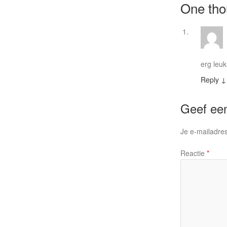
One tho
erg leu
Reply
↓
Geef een
Je e-mailadres
Reactie
*