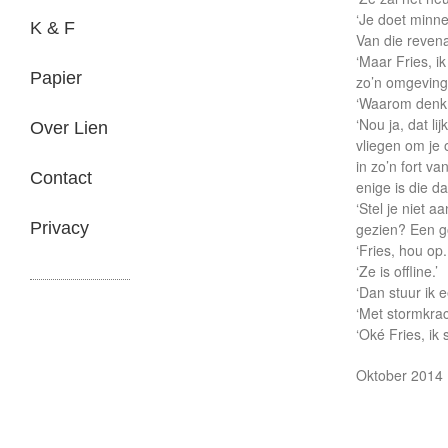
‘Je doet minne
K & F
Van die revena
‘Maar Fries, i
Papier
zo’n omgeving 
‘Waarom denk j
‘Nou ja, dat li
Over Lien
vliegen om je 
in zo’n fort 
Contact
enige is die daa
‘Stel je niet 
Privacy
gezien? Een go
‘Fries, hou op.
‘Ze is offline.’
‘Dan stuur ik e
‘Met stormkrac
‘Oké Fries, ik
Oktober 2014