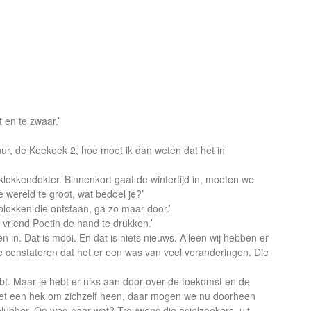
 en te zwaar.’
 uur, de Koekoek 2, hoe moet ik dan weten dat het in
lokkendokter. Binnenkort gaat de wintertijd in, moeten we
wereld te groot, wat bedoel je?’
lokken die ontstaan, ga zo maar door.’
 vriend Poetin de hand te drukken.’
n in. Dat is mooi. En dat is niets nieuws. Alleen wij hebben er
e constateren dat het er een was van veel veranderingen. Die
hebt. Maar je hebt er niks aan door over de toekomst en de
 zet een hek om zichzelf heen, daar mogen we nu doorheen
blubber. Op weg naar wat? Trouwens die asielzoekers, uit