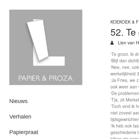
KOEKOEK & F
52. Te
Lien van H
‘Te groot. Ik d
‘Blijf dan dicht
‘Nee, nee, ook
werkelijkheid 3 
‘Ja Fries, we 
ook weer aan 
‘De problemen:
‘Tja, zit Merk
Nieuws
‘Toch vind ik h
niet zoveel aa
Verhalen
tijdsgewrichte
‘Ik heb ook la
Papierpraat
geschiedenis 
kijken als naa