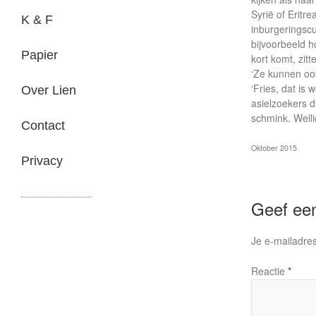
Syrië of Eritr
K & F
inburgeringscu
bijvoorbeeld ho
Papier
kort komt, zitt
‘Ze kunnen ook
‘Fries, dat is
Over Lien
asielzoekers 
schmink. Welli
Contact
Oktober 2015
Privacy
Geef een
Je e-mailadres
Reactie
*