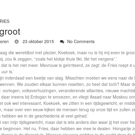
RIES
 groot
oren
23 oktober 2015
No Comments
raag die wereldbol met plezier, Koekoek, maar nu is hij mij even te groot
bij, zou ik zeggen, “zoals het klokje thuis tikt, tikt het nergens”.’
 dat is het niet meer. Mevrouw is geïrriteerd, ze zegt: de Fries roept 4
uur is.’
zijn inderdaad een beetje van slag. Misschien moeten we eens naar de k
wennen. We zouden elkaar kunnen resetten, zo heet dat toch? Maar de 
 oorlogen, volksverhuizingen, veranderende allianties, nieuwe machtsb
el daar ineens bij Erdogan te smoezen, en vliegt Assad naar Moskou om
et ook wel interessant, Koekoek, we zitten in een tijdsgewricht, er midde
n, maar over een eeuw kijken de mensen terug op onze tijd en zullen z
n hebben we in de geschiedenis al veel gehad.’
st van mijn tijdsgewricht, maar dat is iets anders dan waar jij het over 
te beginnen. Het nu, Fries, daar hebben we mee te dealen. Hongarije
r dieren in de dierentuin. Mensen sjouwen midden in de nacht door de 