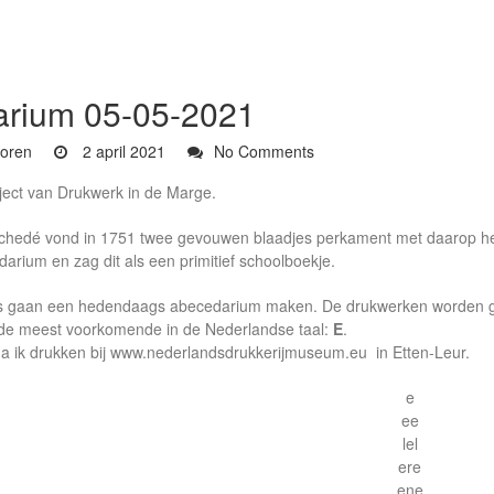
rium 05-05-2021
oren
2 april 2021
No Comments
ject van Drukwerk in de Marge.
hedé vond in 1751 twee gevouwen blaadjes perkament met daarop het
arium en zag dit als een primitief schoolboekje.
 gaan een hedendaags abecedarium maken. De drukwerken worden gebon
 de meest voorkomende in de Nederlandse taal:
E
.
ga ik drukken bij www.nederlandsdrukkerijmuseum.eu in Etten-Leur.
e
ee
lel
ere
ene